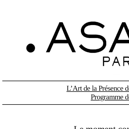
Aller
au
contenu
L’Art de la Présence 
Programme de 
Le moment con