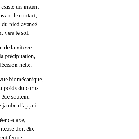
 existe un instant
 avant le contact,
ls du pied avancé
t vers le sol.
e de la vitesse —
a précipitation,
écision nette.
 vue biomécanique,
u poids du corps
s être soutenu
e jambe d’appui.
éer cet axe,
rteuse doit être
ment ferme —