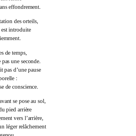
sans effondrement.
ation des orteils,
est introduite
iemment.
es de temps,
e pas une seconde.
git pas d’une pause
orelle :
se de conscience.
avant se pose au sol,
 du pied arrière
ement vers l’arrière,
n léger relâchement
genou.