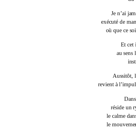
Je n’ai jam
exécuté de mani
où que ce so
Et cet 
au sens l
ins
Aussitôt,
revient à l’impu
Dans
réside un r
le calme da
le mouvemen