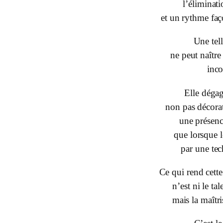
l’éliminat
et un rythme faç
Une tel
ne peut naît
inco
Elle déga
non pas décora
une présen
que lorsque l
par une tec
Ce qui rend cette
n’est ni le tal
mais la maîtri