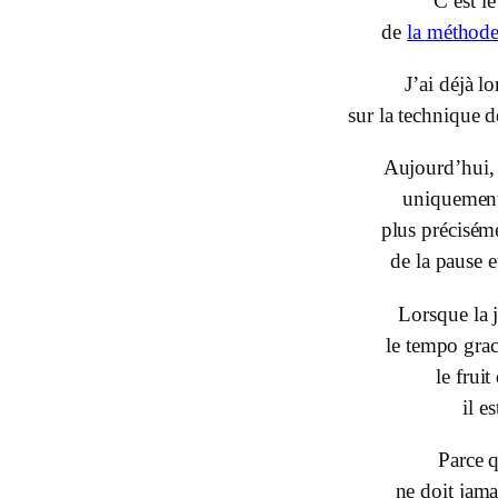
C’est l
de
la métho
J’ai déjà l
sur la technique d
Aujourd’hui, 
uniquemen
plus précisém
de la pause e
Lorsque la 
le tempo grac
le fruit
il es
Parce q
ne doit jama