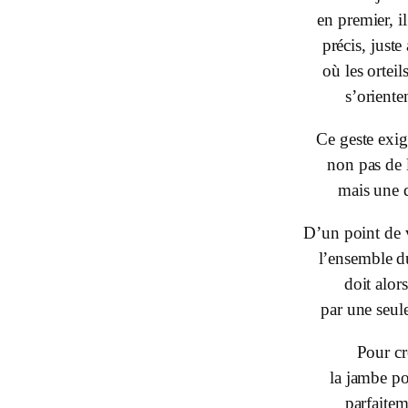
en premier, il
précis, juste
où les ortei
s’orienten
Ce geste exig
non pas de l
mais une d
D’un point de
l’ensemble d
doit alor
par une seul
Pour cr
la jambe po
parfaite