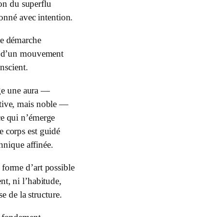
ion du superflu
onné avec intention.
le démarche
re d’un mouvement
nscient.
ge une aura —
tive, mais noble —
ce qui n’émerge
e corps est guidé
hnique affinée.
 forme d’art possible
ent, ni l’habitude,
se de la structure.