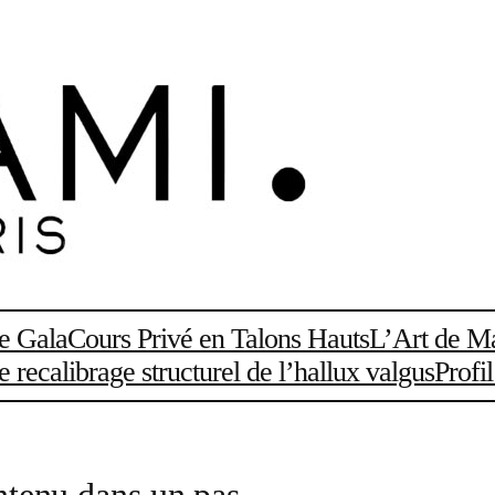
de Gala
Cours Privé en Talons Hauts
L’Art de Ma
recalibrage structurel de l’hallux valgus
Profi
tenu dans un pas