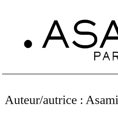
Aller
au
contenu
Auteur/autrice :
Asam