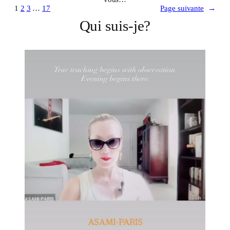
1
2
3
…
17
Page suivante
→
Qui suis-je?