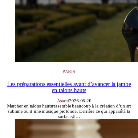
PARIS
Les préparations essentielles avant d’avancer la jambe
en talons hauts
Asami
2026-06-20
Marcher en talons hautsressemble beaucoup à la création d’un art
sublime ou d’une musique profonde. Derrière ce qui apparaîtà la
surface,il…