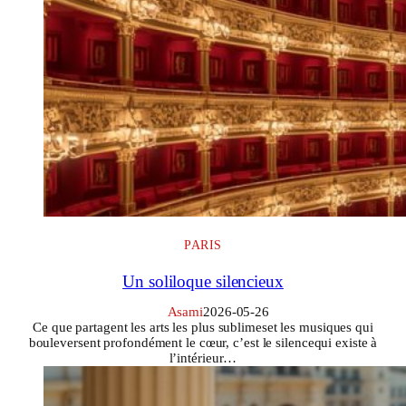
PARIS
Un soliloque silencieux
Asami
2026-05-26
Ce que partagent les arts les plus sublimeset les musiques qui
bouleversent profondément le cœur, c’est le silencequi existe à
l’intérieur…