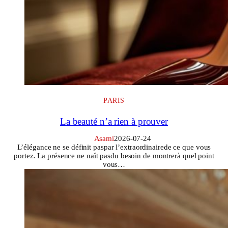
PARIS
La beauté n’a rien à prouver
Asami
2026-07-24
L’élégance ne se définit paspar l’extraordinairede ce que vous
portez. La présence ne naît pasdu besoin de montrerà quel point
vous…