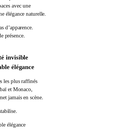
paces avec une
ne élégance naturelle.
pas d’apparence.
 de présence.
té invisible
table élégance
s les plus raffinés
ubaï et Monaco,
met jamais en scène.
stabilise.
ble élégance