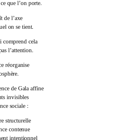
 ce que l’on porte.
ît de l’axe
uel on se tient.
i comprend cela
as l’attention.
ce réorganise
osphère.
ence de Gala affine
ts invisibles
nce sociale :
e structurelle
ence contenue
nt intentionnel