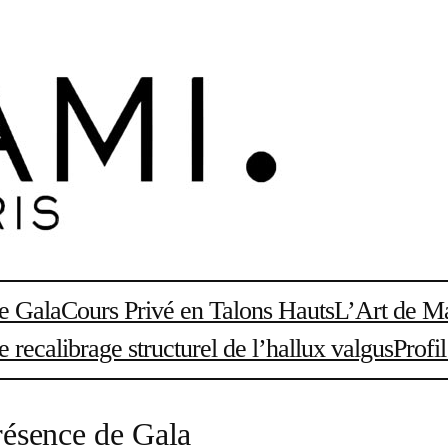
de Gala
Cours Privé en Talons Hauts
L’Art de Ma
recalibrage structurel de l’hallux valgus
Profi
résence de Gala