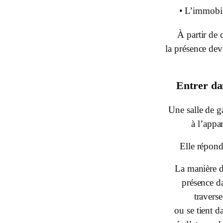
• L’immobil
À partir de 
la présence dev
Entrer da
Une salle de g
à l’appa
Elle répond
La manière 
présence d
travers
ou se tient d