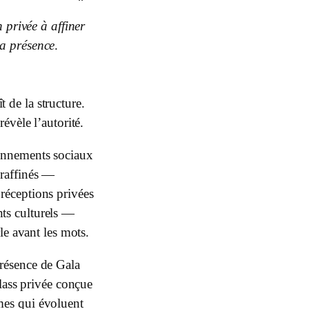
 privée à affiner
la présence
.
t de la structure.
évèle l’autorité.
onnements sociaux
 raffinés —
 réceptions privées
ts culturels —
le avant les mots.
Présence de Gala
lass privée conçue
mes qui évoluent