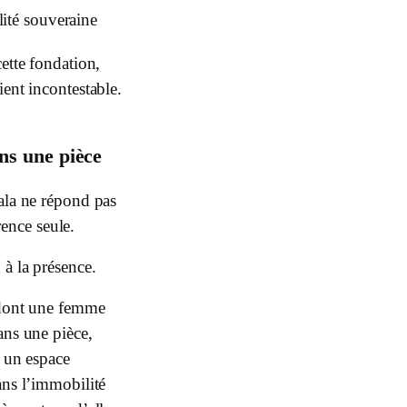
ité souveraine
cette fondation,
ient incontestable.
ns une pièce
ala ne répond pas
rence seule.
 à la présence.
dont une femme
ans une pièce,
e un espace
ans l’immobilité