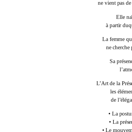
ne vient pas de
Elle na
à partir duq
La femme qu
ne cherche p
Sa présen
l’atm
L’Art de la Prés
les élémen
de l’éléga
• La postur
• La prés
• Le mouveme