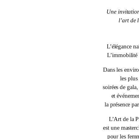
Une invitation
l’art de 
L’élégance naî
L’immobilité r
Dans les envir
les plus
soirées de gala,
et événemen
la présence par
L’Art de la 
est une masterc
pour les fem