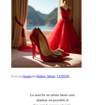
Écrit par
Asami
dans
Hallux Valgus
, 
LESSON
La marche en talons hauts sans
douleur est possible et