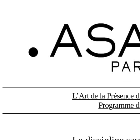
Aller
au
contenu
L’Art de la Présence 
Programme de 
La discipline sac