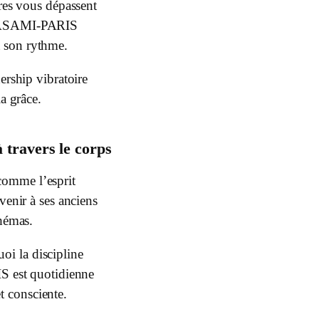
res vous dépassent
 ASAMI-PARIS
t son rythme.
ership vibratoire
la grâce.
à travers le corps
comme l’esprit
venir à ses anciens
hémas.
oi la discipline
est quotidienne
t consciente.