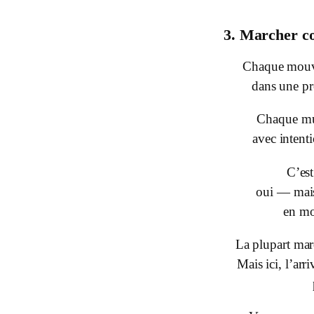
3. Marcher c
Chaque mouve
dans une pr
Chaque mus
avec intenti
C’es
oui — mais
en mo
La plupart mar
Mais ici, l’arr