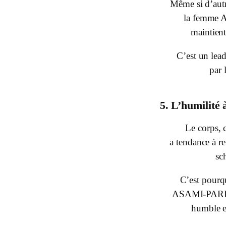
Même si d’aut
la femme
maintien
C’est un lead
par 
5. L’humilité 
Le corps, 
a tendance à re
sc
C’est pourqu
ASAMI-PARIS 
humble e