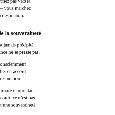
chez pas vers la
 — vous marchez
 destination.
e la souveraineté
t jamais précipité.
ance ne se presse pas.
consciemment
cher en accord
respiration.
 propre tempo dans
ourt, ce n’est pas
t une souveraineté.