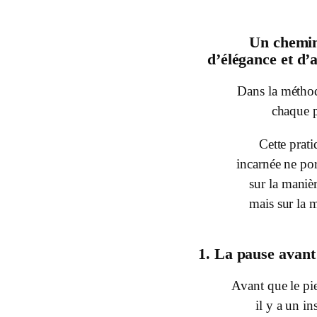
Un chemin
d’élégance et d’
Dans la méth
chaque p
Cette prat
incarnée ne po
sur la mani
mais sur la m
1. La pause avant 
Avant que le pie
il y a un in