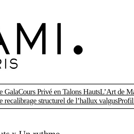
de Gala
Cours Privé en Talons Hauts
L’Art de Ma
recalibrage structurel de l’hallux valgus
Profi
uts x Un rythme