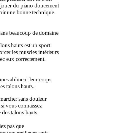
 à jouer du piano doucement
oir une bonne technique.
s dans beaucoup de domaine
ons hauts est un sport.
orcer les muscles intérieurs
ec eux correctement.
mes abîment leur corps
es talons hauts.
e marcher sans douleur
si vous connaissez
 des talons hauts.
iez pas que
ont vos meilleurs amis.