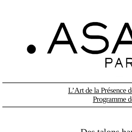
Aller
au
contenu
L’Art de la Présence 
Programme de 
Des talons ha