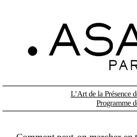
Aller
au
contenu
L’Art de la Présence 
Programme de 
Comment peut-on marcher en ta