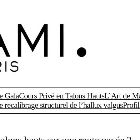
de Gala
Cours Privé en Talons Hauts
L’Art de Ma
recalibrage structurel de l’hallux valgus
Profi
lons hauts sur une route pavée ?