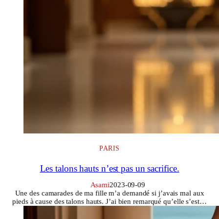
PARIS
Les talons hauts n’est pas un sacrifice.
Asami
2023-09-09
Une des camarades de ma fille m’a demandé si j’avais mal aux
pieds à cause des talons hauts. J’ai bien remarqué qu’elle s’est…